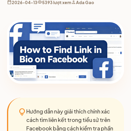
calendar_today
visibility
person
2026-04-13
5393 lượt xem
Ada Gao
lightbulb
Hướng dẫn này giải thích chính xác
cách tìm liên kết trong tiểu sử trên
Facebook bằng cách kiểm tra phần