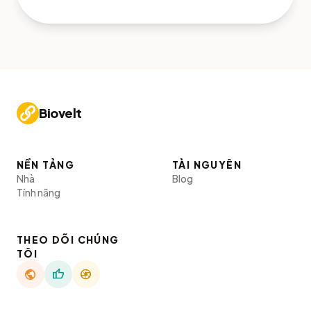
Biovelt
NỀN TẢNG
TÀI NGUYÊN
Nhà
Blog
Tính năng
THEO DÕI CHÚNG
TÔI
public
thumb_up
camera