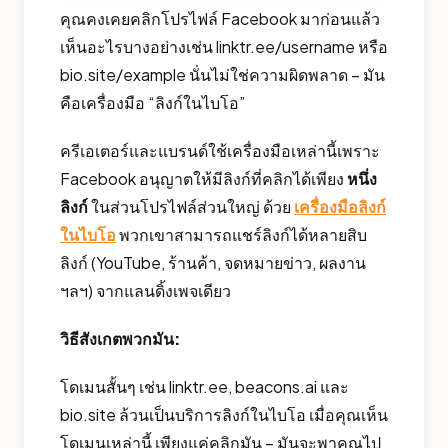
คุณคงเคยคลิกโปรไฟล์ Facebook มาก่อนแล้ว
เห็นอะไรบางอย่างเช่น linktr.ee/username หรือ
bio.site/example นั่นไม่ใช่ความผิดพลาด – มัน
คือเครื่องมือ “ลิงก์ในไบโอ”
ครีเอเตอร์และแบรนด์ใช้เครื่องมือเหล่านี้เพราะ
Facebook อนุญาตให้มีลิงก์ที่คลิกได้เพียง
หนึ่ง
ลิงก์
ในส่วนโปรไฟล์ส่วนใหญ่ ด้วย
เครื่องมือลิงก์
ในไบโอ
พวกเขาสามารถแชร์ลิงก์ได้หลายสิบ
ลิงก์ (YouTube, ร้านค้า, จดหมายข่าว, ผลงาน
ฯลฯ) จากแลนดิ้งเพจเดียว
วิธีสังเกตพวกมัน:
โดเมนสั้นๆ เช่น linktr.ee, beacons.ai และ
bio.site ล้วนเป็นบริการลิงก์ในไบโอ เมื่อคุณเห็น
โดเมนเหล่านี้ เพียงแค่คลิกมัน – มันจะพาคุณไป