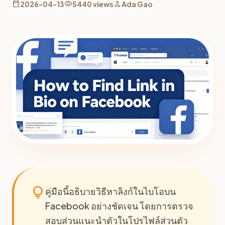
calendar_today
visibility
person
2026-04-13
5440 views
Ada Gao
lightbulb
คู่มือนี้อธิบายวิธีหาลิงก์ในไบโอบน
Facebook อย่างชัดเจน โดยการตรวจ
สอบส่วนแนะนำตัวในโปรไฟล์ส่วนตัว