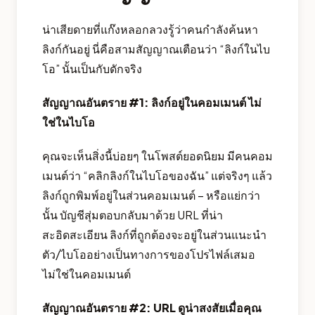
น่าเสียดายที่แก๊งหลอกลวงรู้ว่าคนกำลังค้นหา
ลิงก์กันอยู่ นี่คือสามสัญญาณเตือนว่า “ลิงก์ในไบ
โอ” นั้นเป็นกับดักจริง
สัญญาณอันตราย #1: ลิงก์อยู่ในคอมเมนต์ ไม่
ใช่ในไบโอ
คุณจะเห็นสิ่งนี้บ่อยๆ ในโพสต์ยอดนิยม มีคนคอม
เมนต์ว่า “คลิกลิงก์ในไบโอของฉัน” แต่จริงๆ แล้ว
ลิงก์ถูกพิมพ์อยู่ในส่วนคอมเมนต์ – หรือแย่กว่า
นั้น บัญชีสุ่มตอบกลับมาด้วย URL ที่น่า
สะอิดสะเอียน ลิงก์ที่ถูกต้องจะอยู่ในส่วนแนะนำ
ตัว/ไบโออย่างเป็นทางการของโปรไฟล์เสมอ
ไม่ใช่ในคอมเมนต์
สัญญาณอันตราย #2: URL ดูน่าสงสัยเมื่อคุณ