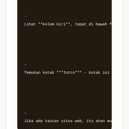
- 

Lihat **kolom kiri**, tepat di bawah foto prof
- 

Temukan kotak **"Intro"** – kotak ini berisi t
- 
