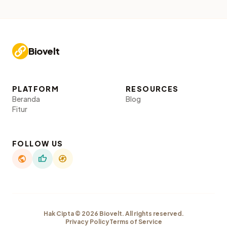
Biovelt
PLATFORM
RESOURCES
Beranda
Blog
Fitur
FOLLOW US
public
thumb_up
camera
Hak Cipta © 2026 Biovelt. All rights reserved.
Privacy Policy
Terms of Service