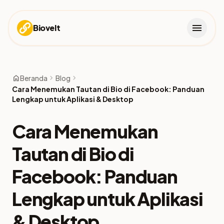
menu
Biovelt
home
chevron_right
chevron_right
Beranda
Blog
Cara Menemukan Tautan di Bio di Facebook: Panduan
Lengkap untuk Aplikasi & Desktop
Cara Menemukan
Tautan di Bio di
Facebook: Panduan
Lengkap untuk Aplikasi
& Desktop