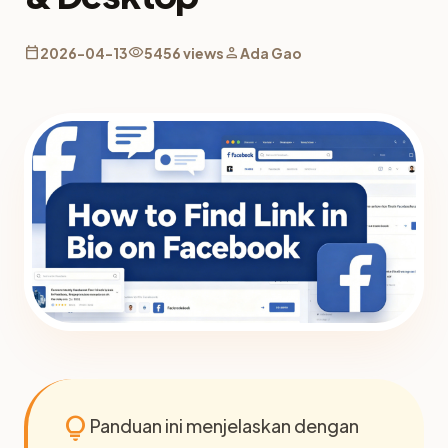
calendar_today
visibility
person
2026-04-13
5456 views
Ada Gao
lightbulb
Panduan ini menjelaskan dengan