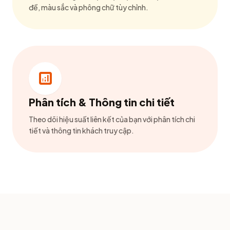
đề, màu sắc và phông chữ tùy chỉnh.
analytics
Phân tích & Thông tin chi tiết
Theo dõi hiệu suất liên kết của bạn với phân tích chi
tiết và thông tin khách truy cập.