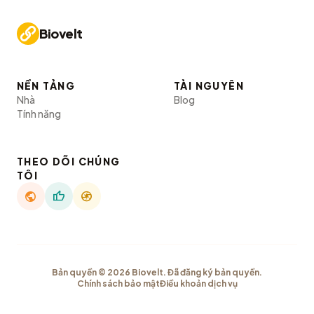
Biovelt
NỀN TẢNG
TÀI NGUYÊN
Nhà
Blog
Tính năng
THEO DÕI CHÚNG
TÔI
public
thumb_up
camera
Bản quyền © 2026 Biovelt. Đã đăng ký bản quyền.
Chính sách bảo mật
Điều khoản dịch vụ