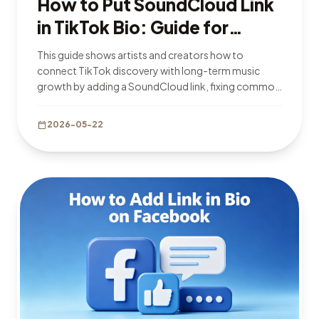
How to Put SoundCloud Link
in TikTok Bio: Guide for
Artists and Creators in 2026
This guide shows artists and creators how to
connect TikTok discovery with long-term music
growth by adding a SoundCloud link, fixing common
setup issues, and optimizing profile traffic for more
streams and loyal listeners.
calendar_today
2026-05-22