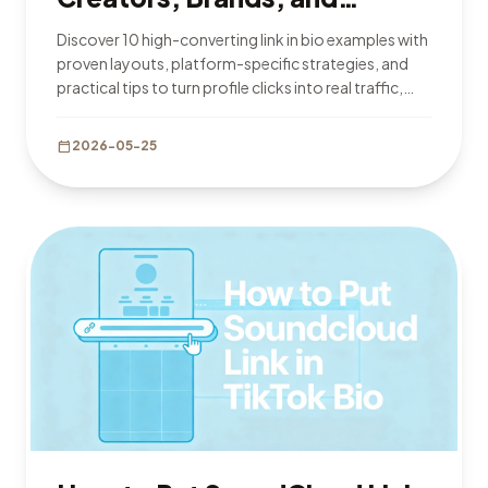
Businesses in 2026
Discover 10 high-converting link in bio examples with
proven layouts, platform-specific strategies, and
practical tips to turn profile clicks into real traffic,
leads, and sales.
calendar_today
2026-05-25