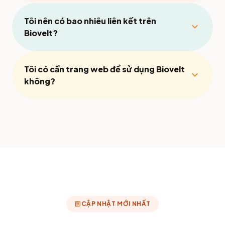
Tôi nên có bao nhiêu liên kết trên
expand_more
Biovelt?
Tôi có cần trang web để sử dụng Biovelt
expand_more
không?
article
CẬP NHẬT MỚI NHẤT