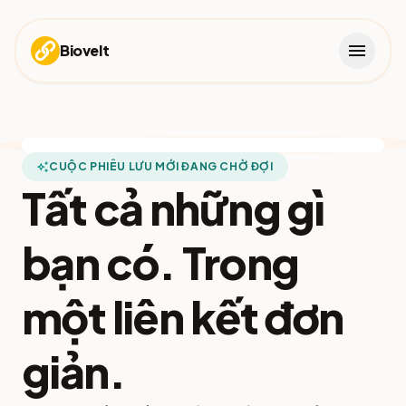
menu
Biovelt
auto_awesome
CUỘC PHIÊU LƯU MỚI ĐANG CHỜ ĐỢI
Tất cả những gì
bạn có. Trong
một liên kết đơn
giản.