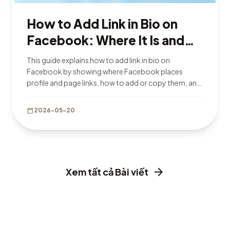
How to Add Link in Bio on
Facebook: Where It Is and
How to Add It in 2026
This guide explains how to add link in bio on
Facebook by showing where Facebook places
profile and page links, how to add or copy them, and
why visibility settings matter.
calendar_today
2026-05-20
arrow_forward
Xem tất cả Bài viết