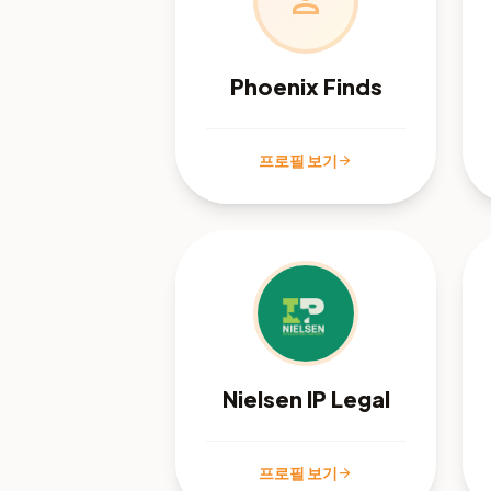
person
Phoenix Finds
프로필 보기
arrow_forward
Nielsen IP Legal
프로필 보기
arrow_forward