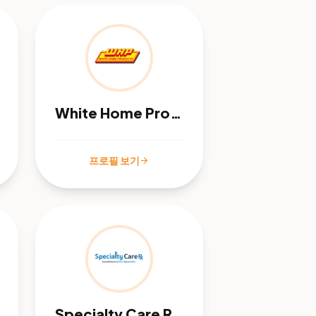
White Home Products
프로필 보기
arrow_forward
Specialty Care Rx - Memphis, TN