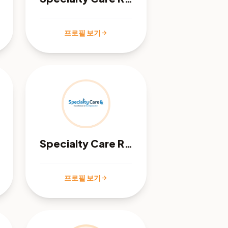
프로필 보기
arrow_forward
Specialty Care Rx - Orange, CA
프로필 보기
arrow_forward