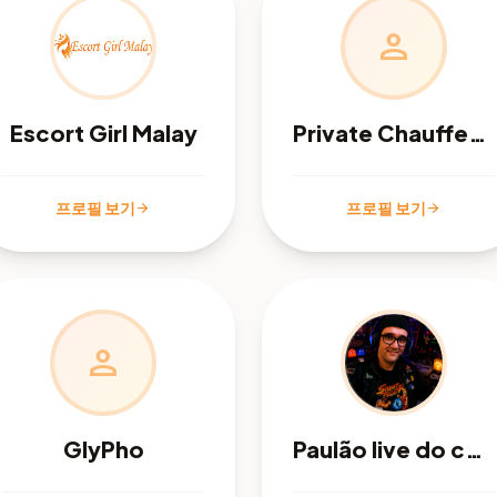
person
Escort Girl Malay
Private Chauffeur Luxury Transportation
프로필 보기
프로필 보기
arrow_forward
arrow_forward
person
GlyPho
Paulão live do coro