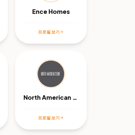
Ence Homes
프로필 보기
arrow_forward
North American Stone
프로필 보기
arrow_forward