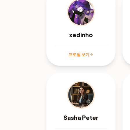
xedinho
프로필 보기
arrow_forward
Sasha Peter