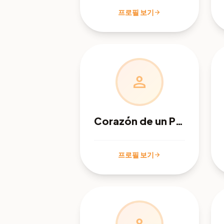
프로필 보기
arrow_forward
person
Corazón de un Pastor
프로필 보기
arrow_forward