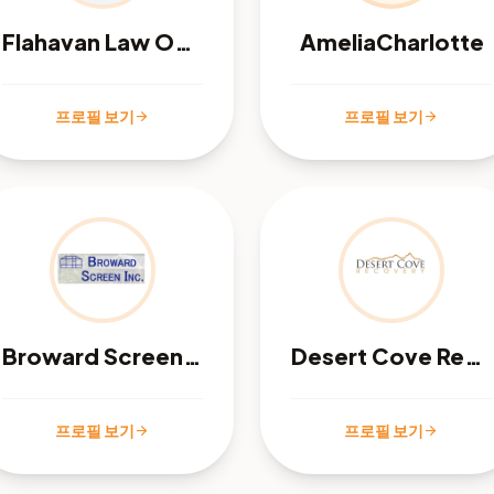
Flahavan Law Office
AmeliaCharlotte
프로필 보기
프로필 보기
arrow_forward
arrow_forward
Broward Screen, Inc
Desert Cove Recovery
프로필 보기
프로필 보기
arrow_forward
arrow_forward