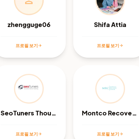
person
zhengguge06
Shifa Attia
프로필 보기
프로필 보기
arrow_forward
arrow_forward
SeoTuners Thousand Oaks
Montco Recovery Center
프로필 보기
프로필 보기
arrow_forward
arrow_forward