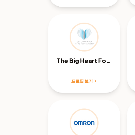
The Big Heart Foundation
프로필 보기
arrow_forward