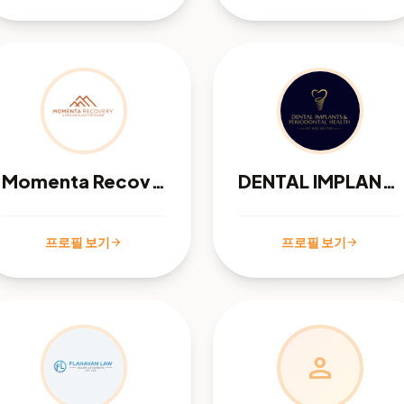
Momenta Recovery
DENTAL IMPLANTS & PERIODONTAL HEALTH
프로필 보기
프로필 보기
arrow_forward
arrow_forward
person