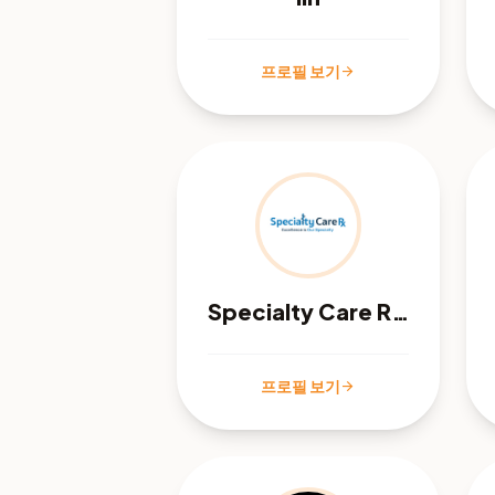
프로필 보기
arrow_forward
Specialty Care Rx - Plano, TX
프로필 보기
arrow_forward