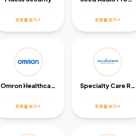
프로필 보기
프로필 보기
arrow_forward
arrow_forward
Omron Healthcare Malaysia
Specialty Care Rx - Las Vegas NV
프로필 보기
프로필 보기
arrow_forward
arrow_forward