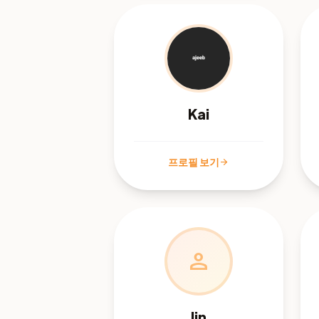
Kai
프로필 보기
arrow_forward
person
lin