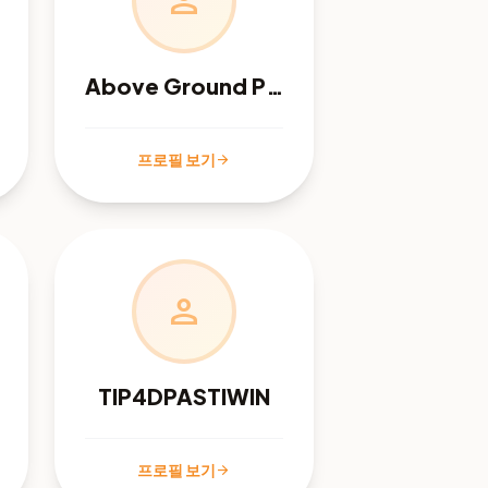
person
Above Ground Pool Care
프로필 보기
arrow_forward
person
TIP4DPASTIWIN
프로필 보기
arrow_forward