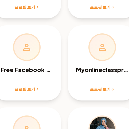
프로필 보기
프로필 보기
arrow_forward
arrow_forward
person
person
Free Facebook Audit
Myonlineclasspro !
프로필 보기
프로필 보기
arrow_forward
arrow_forward