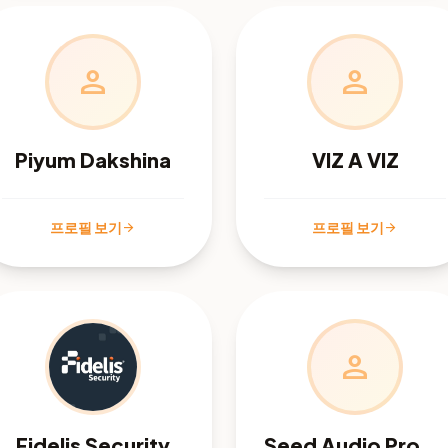
person
person
Piyum Dakshina
VIZ A VIZ
프로필 보기
프로필 보기
arrow_forward
arrow_forward
person
Fidelis Security
Seed Audio Prompts