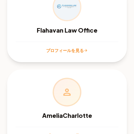
Flahavan Law Office
プロフィールを見る
arrow_forward
person
AmeliaCharlotte