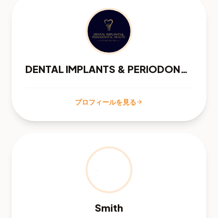
DENTAL IMPLANTS & PERIODONTAL HEALTH
プロフィールを見る
arrow_forward
Smith