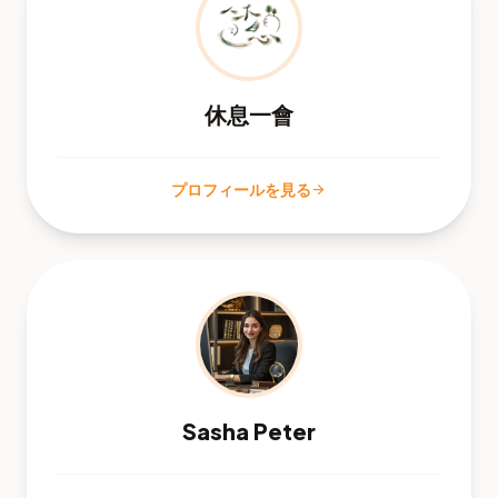
休息一會
プロフィールを見る
arrow_forward
Sasha Peter