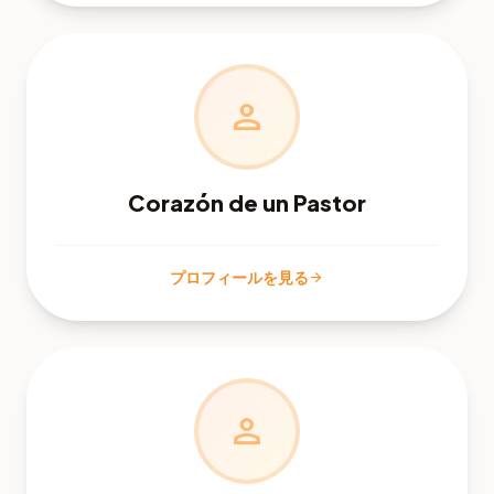
person
Corazón de un Pastor
プロフィールを見る
arrow_forward
person