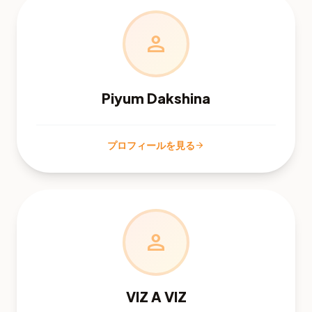
person
Piyum Dakshina
プロフィールを見る
arrow_forward
person
VIZ A VIZ