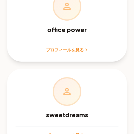
person
office power
プロフィールを見る
arrow_forward
person
sweetdreams