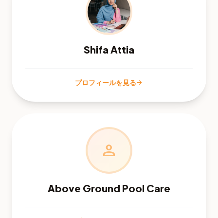
Shifa Attia
プロフィールを見る
arrow_forward
person
Above Ground Pool Care