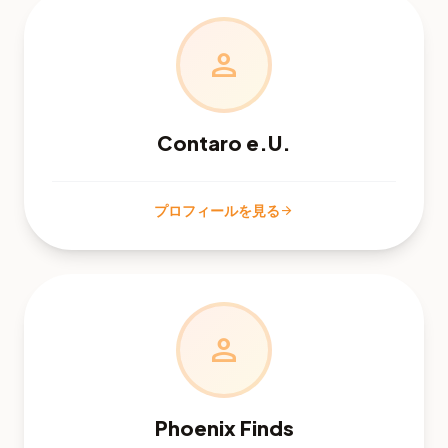
person
Contaro e.U.
プロフィールを見る
arrow_forward
person
Phoenix Finds