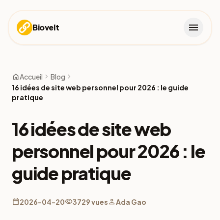
menu
Biovelt
home
chevron_right
chevron_right
Accueil
Blog
16 idées de site web personnel pour 2026 : le guide
pratique
16 idées de site web
personnel pour 2026 : le
guide pratique
calendar_today
visibility
person
2026-04-20
3729 vues
Ada Gao