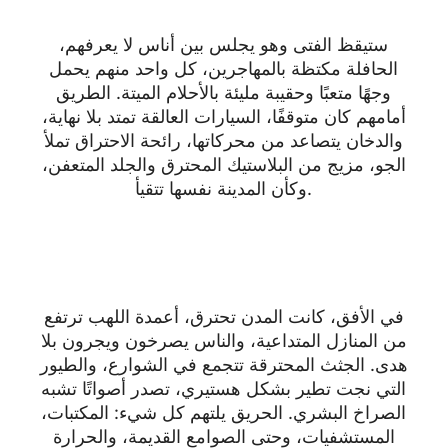
ستيقظ الفتى وهو يجلس بين أناس لا يعرفهم،
الحافلة مكتظة بالمهاجرين، كل واحد منهم يحمل
وجهًا متعبًا وحقيبة مليئة بالأحلام الميتة. الطريق
أمامهم كان متوقفًا، السيارات العالقة تمتد بلا نهاية،
والدخان يتصاعد من محركاتها، رائحة الاحتراق تملأ
الجو، مزيج من البلاستيك المحترق والجلد المتعفن،
وكأن المدينة نفسها تتقيأ.
في الأفق، كانت المدن تحترق، أعمدة اللهب ترتفع
من المنازل المتداعية، والناس يصرخون ويجرون بلا
هدى. الجثث المحترقة تتجمع في الشوارع، والطيور
التي نجت تطير بشكل هستيري، تصدر أصواتًا تشبه
الصراخ البشري. الحريق يلتهم كل شيء: المكتبات،
المستشفيات، وحتى الصوامع القديمة، والحرارة