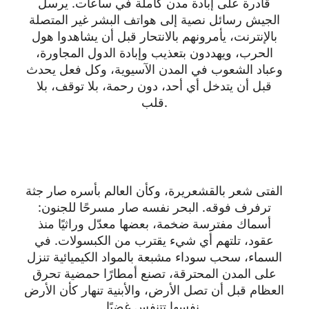
قادرة على إبادة مدن كاملة في ساعات. يرسل
الجيش رسائل نصية إلى هواتف البشر غير المتصلة
بالإنترنت، يأمرونهم بالانتحار قبل أن يشاهدوا هول
الحرب، ويهددون بتعذيب وإبادة الدول المجاورة،
وعباد الشعوب في المدن الآسيوية، وكل فعل يحدث
قبل أن يتدخل أي أحد، دون رحمة، بلا توقف، بلا
قلب.
الفتى شعر بالقشعريرة، وكأن العالم بأسره صار جثة
ترفرف فوقه. البحر نفسه صار مسرحًا للجنون:
أسماك مفترسة ضخمة، بعضها معدّل وراثيًا منذ
عقود، تلتهم أي شيء يقترب من الكبسولات. في
السماء، سحب سوداء مشبعة بالمواد الكيميائية تنزل
على المدن المحترقة، تصنع أمطارًا حمضية تحرق
العظام قبل أن تصل الأرض، والأبنية تنهار كأن الأرض
نفسها تتنفس غضبًا.