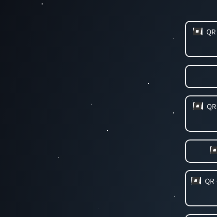
QR
QR
QR 