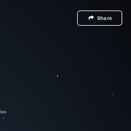
Share
tas