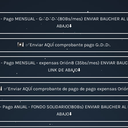
 - Pago MENSUAL - G:∴D∴D∴(80Bs/mes) ENVIAR BAUCHER AL 
ABAJO⬇️
✅Enviar AQUÍ comprobante pago G:.D:.D:.
 - Pago MENSUAL - expensas Orión8 (35bs/mes) ENVIAR BAU
LINK DE ABAJO⬇️
✅Enviar AQUÍ comprobante de pago de pago expensas Orió
- Pago ANUAL - FONDO SOLIDARIO(180Bs) ENVIAR BAUCHER AL 
ABAJO⬇️