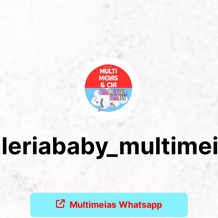
leriababy_multime
Multimeias Whatsapp